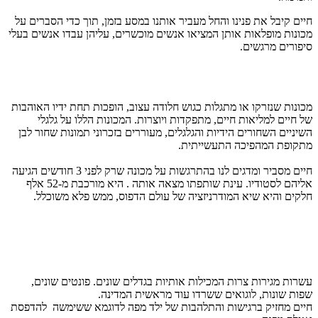
חיים קיבל את פנינו והחל מעביר אותנו במסע בזמן, תוך כדי הסברים על
מכונות מופלאות אותן המציאו אנשים מוכשרים, עליהן עבדו אנשים בעלי
סיפורים מרגשים.
מכונות שנזרקו או מתגלות כגוש חלודה עצוב, הופכות תחת ידיו האוהבות
של חיים למליאות חיים, מתפקדות ויוצרות. המכונות הללו על גלגלי
השיניים השחורים הידיות והגלגלים, מעוררים בזכרוני תמונות שחור לבן
מתקופת המהפיכה התעשייתית.
חיים מסביר ומדגים לנו בהתרגשות על מכונה שרק לפני 3 חודשים הגיעה
אליהם לסטודיו. עינת שותפתו מצאה אותה . היא מורכבת מ-52 אלף
חלקים והיא שיא המודרניזציה של עולם הדפוס, ממש פלא משוכלל.
עשרות מגירות צרות המכילות אותיות בגדלים שונים. פונטים שונים,
שפות שונות, לוגואים ששרדו עוד מראשית המדינה.
חיים מחזיק ברגישות והתלהבות של ילד מפה לדוגמא ששימשה להדפסת