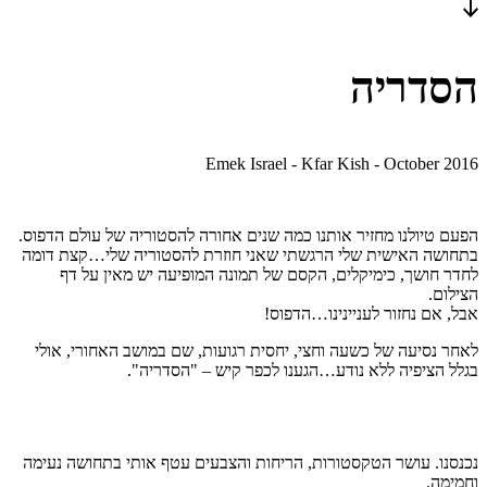
הסדריה
Emek Israel - Kfar Kish - October 2016
הפעם טיולנו מחזיר אותנו כמה שנים אחורה להסטוריה של עולם הדפוס.
בתחושה האישית שלי הרגשתי שאני חוזרת להסטוריה שלי…קצת דומה
לחדר חושך, כימיקלים, הקסם של תמונה המופיעה יש מאין על דף
הצילום.
אבל, אם נחזור לעניינינו…הדפוס!
לאחר נסיעה של כשעה וחצי, יחסית רגועות, שם במושב האחורי, אולי
בגלל הציפיה ללא נודע…הגענו לכפר קיש – "הסדריה".
נכנסנו. עושר הטקסטורות, הריחות והצבעים עטף אותי בתחושה נעימה
וחמימה.