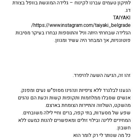
לתיקון טעמים עברנו לקינוח – גלידה המוגשת בוופל בצורת
דג.
TAIYAKI
https://www.instagram.com/taiyaki_belgrade/
הגלידה שבחרתי היתה וניל והתוספות נבחרו בעיקר מסיבות
פוטוגניות, אך המבחר היה עשיר ומגוון.
זהו זה, הגיעה השעה להיפרד.
הגענו לבלגרד ללא ציפיות ונהנינו מסופ"ש נעים ומפנק.
אנשים שסבלו ממלחמות ותקופות קשות וכעת הם נהנים
מהשקט, השלווה והתיירות הצומחת בארצם.
שפע של מסעדות, בתי קפה, ברים וחיי לילה משובחים.
המחירים ללינה ובילוי זולים ומאפשרים להנות כמעט ללא
חשבון.
כל מה שנותר לי רק לומר הוא