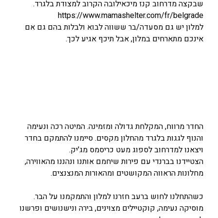
שבקצה מדרחוב קנז מיכאילובה הקרוב למצודת בלגרד.
https://www.mamashelter.com/fr/belgrade
למלון יש גם מסעדה/בר ששווה לבוא ולבלות בהם גם אם
אינכם מתארחים במלון, אבל תיכף אגיע לכך.
החדר מרווח, המקלחת גדולה ומזמינה. המיטה רכה ונעימה
והנוף לגגות בלגרד מהחלון מקסים. סיימנו להתמקם בחדר
ויצאנו למדרחוב לספוג מעט כריסמס מג'יק.
הצטיידנו בברנדי עם פירות שיחמם אותנו ונהננו מהאווירה,
מחלונות הראווה המקושטים ומהאורות המנצנצים.
כשהתחלנו לחוש ברעב חזרנו למלון והתמקמנו על הבר.
מוסיקה נעימה, קוקטיילים מצוינים, בירה ונישנושים ופרשנו