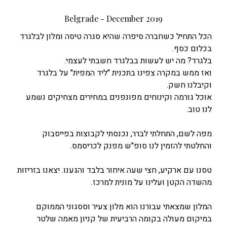
back to top
Belgrade - December 2019
הכל התחיל כשחברה סיפרה שהיא סגרה טיסה ומלון לבלגרד
בכלום כסף.
בלגרד? מה יש לעשות בבלגרד חשבתי לעצמי.
ואז ממש במקרה צפינו בתכנית "ליד המפית" על בלגרד
וקיבלנו חשק.
אוכל גורמה וקינוחים מפונפנים במחירים מצחיקים נשמע
לנו טוב.
מפה לשם, התחלתי לברר, נכנסתי לקבוצות בפייסבוק
והחלטתי להזמין לנו סופ"ש מפנק לכריסמס.
טסנו עם ארקיע, חצי שעה איחור בלבד והגענו. יצאנו בזריזות
מהשדה הקטן ועלינו על מונית למרכז.
המלון שמצאתי עבורנו הוא מלון צעיר וססגוני הממוקם
במיקום מעולה בקומה הרביעית של קניון מאמה שלטר